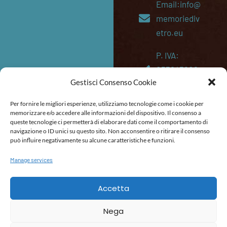
Email:info@
memoriediv
etro.eu
P. IVA:
053645202
Gestisci Consenso Cookie
87
Per fornire le migliori esperienze, utilizziamo tecnologie come i cookie per
memorizzare e/o accedere alle informazioni del dispositivo. Il consenso a
queste tecnologie ci permetterà di elaborare dati come il comportamento di
navigazione o ID unici su questo sito. Non acconsentire o ritirare il consenso
TERMS AND CONDITIONS
TERMS AND CONDITIONS (SHIPMENTS)
ACCESSIBILITY STATEMENT
può influire negativamente su alcune caratteristiche e funzioni.
Manage services
Accetta
Nega