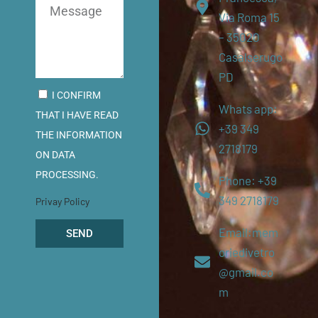
Via Roma 15
– 35020
Casalserugo
PD
I CONFIRM
Whats app:
THAT I HAVE READ
+39 349
THE INFORMATION
2718179
ON DATA
PROCESSING.
Phone: +39
349 2718179
Privay Policy
Email:mem
SEND
oriedivetro
@gmail.co
m