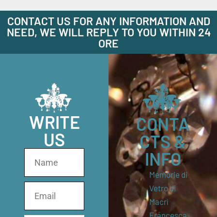
CONTACT US FOR ANY INFORMATION AND
NEED, WE WILL REPLY TO YOU WITHIN 24
ORE
WRITE
CONTA
US
CTS &
INFO
Memorie di
Vetro di
Macrì
Francesca,