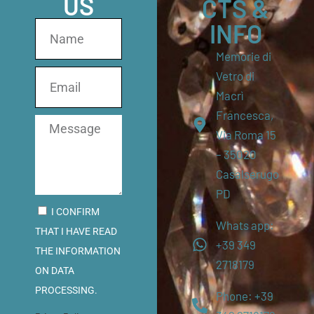
US
CTS &
INFO
Memorie di
Vetro di
Macrì
Francesca,
Via Roma 15
– 35020
Casalserugo
PD
I CONFIRM
Whats app:
THAT I HAVE READ
+39 349
THE INFORMATION
2718179
ON DATA
PROCESSING.
Phone: +39