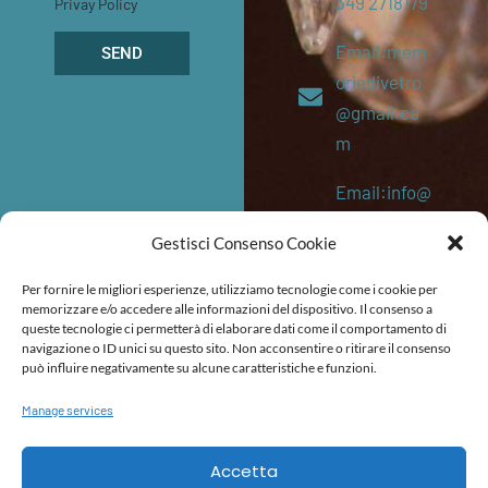
349 2718179
Privay Policy
Email:mem
SEND
oriedivetro
@gmail.co
m
Email:info@
memoriediv
Gestisci Consenso Cookie
etro.eu
Per fornire le migliori esperienze, utilizziamo tecnologie come i cookie per
P. IVA:
memorizzare e/o accedere alle informazioni del dispositivo. Il consenso a
queste tecnologie ci permetterà di elaborare dati come il comportamento di
053645202
navigazione o ID unici su questo sito. Non acconsentire o ritirare il consenso
87
può influire negativamente su alcune caratteristiche e funzioni.
Manage services
TERMS AND CONDITIONS
TERMS AND CONDITIONS (SHIPMENTS)
ACCESSIBILITY STATEMENT
Accetta