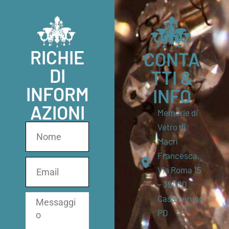
RICHIE
CONTA
DI
TTI &
INFORM
INFO
AZIONI
Memorie di
Vetro di
Macrì
Francesca,
Via Roma 15
– 35020
Casalserugo
PD