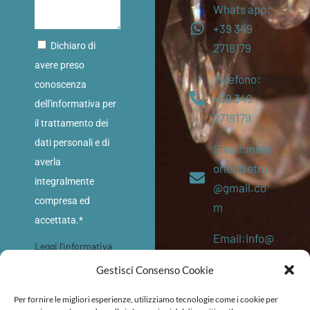
Whats app:
+39 349
Dichiaro di
2718179
avere preso
Telefono:
conoscenza
+39 349
dell'informativa per
2718179
il trattamento dei
dati personali e di
Email:mem
averla
oriedivetro
integralmente
@gmail.co
compresa ed
m
accettata.*
Email:info@
Leggi l'informativa
memoriediv
sulla privacy
Gestisci Consenso Cookie
etro.eu
INVIA
Per fornire le migliori esperienze, utilizziamo tecnologie come i cookie per
P. IVA: