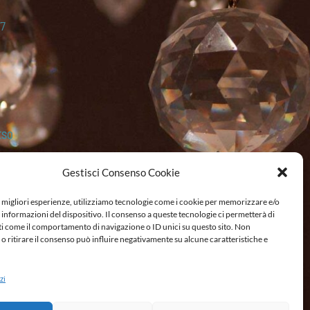
7
ESO
Gestisci Consenso Cookie
BILITÀ
e migliori esperienze, utilizziamo tecnologie come i cookie per memorizzare e/o
 informazioni del dispositivo. Il consenso a queste tecnologie ci permetterà di
ti come il comportamento di navigazione o ID unici su questo sito. Non
o ritirare il consenso può influire negativamente su alcune caratteristiche e
zi