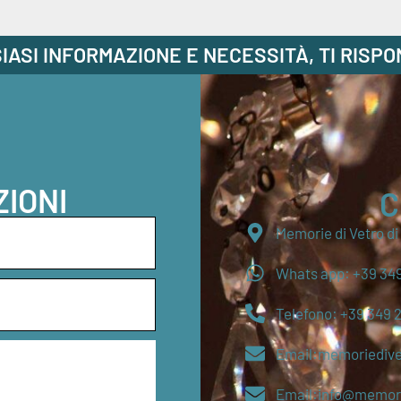
IASI INFORMAZIONE E NECESSITÀ, TI RISP
ZIONI
C
Memorie di Vetro d
Whats app: +39 349
Telefono: +39 349 
Email:memoriediv
Email:info@memori