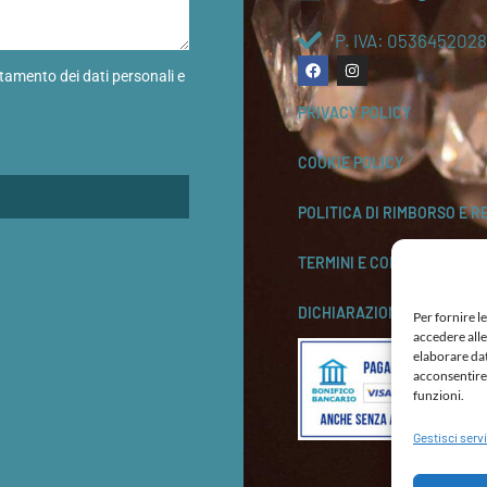
P. IVA: 0536452028
ttamento dei dati personali e
PRIVACY POLICY
COOKIE POLICY
POLITICA DI RIMBORSO E R
TERMINI E CONDIZIONI
DICHIARAZIONE DI ACCESSI
Per fornire l
accedere alle
elaborare da
acconsentire 
funzioni.
Gestisci servi