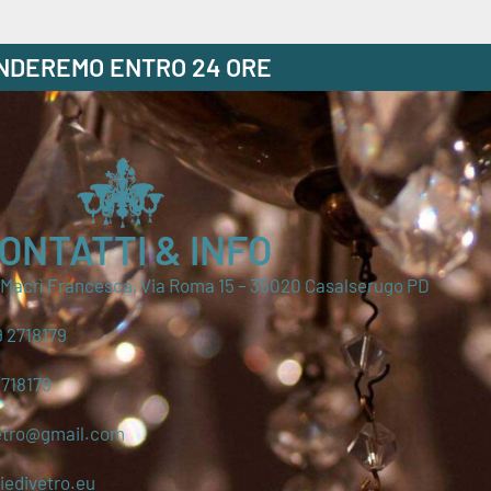
ONDEREMO ENTRO 24 ORE
ONTATTI & INFO
i Macrì Francesca, Via Roma 15 – 35020 Casalserugo PD
 2718179
2718179
etro@gmail.com
edivetro.eu