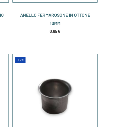
10
ANELLO FERMAROSONE IN OTTONE
10MM
0,65
€
-17%