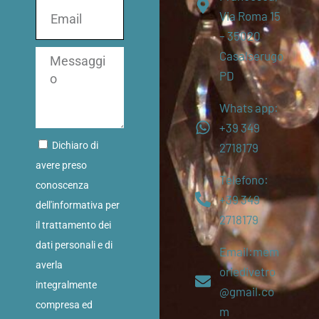
Via Roma 15
– 35020
Casalserugo
PD
Whats app:
+39 349
Dichiaro di
2718179
avere preso
Telefono:
conoscenza
+39 349
dell'informativa per
2718179
il trattamento dei
dati personali e di
Email:mem
averla
oriedivetro
integralmente
@gmail.co
compresa ed
m