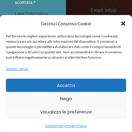
accettata.*
Email:info@
Leggi l'informativa
memoriediv
sulla privacy
Gestisci Consenso Cookie
etro.eu
INVIA
Per fornire le migliori esperienze, utilizziamo tecnologie come i cookie per
P. IVA:
memorizzare e/o accedere alle informazioni del dispositivo. Il consenso a
queste tecnologie ci permetterà di elaborare dati come il comportamento di
053645202
navigazione o ID unici su questo sito. Non acconsentire o ritirare il consenso
87
può influire negativamente su alcune caratteristiche e funzioni.
Gestisci servizi
POLITICA DI RIMBORSO E RESO
TERMINI E CONDIZIONI
DICHIARAZIONE DI ACCESSIBILITÀ
Accetta
Nega
Visualizza le preferenze
Cookie Policy
Privacy Policy