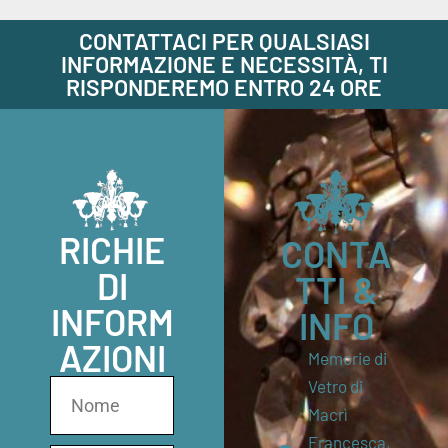
CONTATTACI PER QUALSIASI
INFORMAZIONE E NECESSITÀ, TI
RISPONDEREMO ENTRO 24 ORE
RICHIE
CONTA
DI
TTI &
INFORM
INFO
AZIONI
Memorie di
Vetro di
Macrì
Francesca,