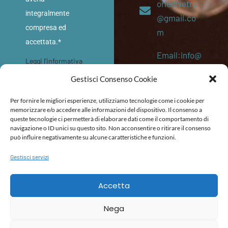
oriedivetro
integralmente
@gmail.co
compresa ed
m
accettata.*
Email:info@
Leggi l'informativa
memoriediv
sulla privacy
Gestisci Consenso Cookie
etro.eu
INVIA
Per fornire le migliori esperienze, utilizziamo tecnologie come i cookie per
P. IVA:
memorizzare e/o accedere alle informazioni del dispositivo. Il consenso a
queste tecnologie ci permetterà di elaborare dati come il comportamento di
053645202
navigazione o ID unici su questo sito. Non acconsentire o ritirare il consenso
87
può influire negativamente su alcune caratteristiche e funzioni.
Gestisci servizi
POLITICA DI RIMBORSO E RESO
TERMINI E CONDIZIONI
DICHIARAZIONE DI ACCESSIBILITÀ
Accetta
Nega