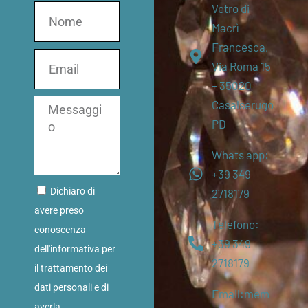
Vetro di
Macrì
Francesca,
Via Roma 15
– 35020
Casalserugo
PD
Whats app:
+39 349
Dichiaro di
2718179
avere preso
Telefono:
conoscenza
+39 349
dell'informativa per
2718179
il trattamento dei
dati personali e di
Email:mem
averla