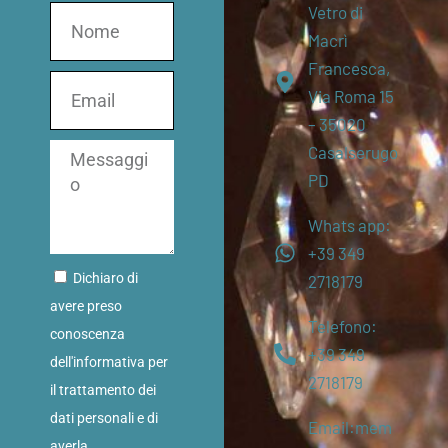
Vetro di
Macrì
Francesca,
Via Roma 15
– 35020
Casalserugo
PD
Whats app:
+39 349
Dichiaro di
2718179
avere preso
Telefono:
conoscenza
+39 349
dell'informativa per
2718179
il trattamento dei
dati personali e di
Email:mem
averla