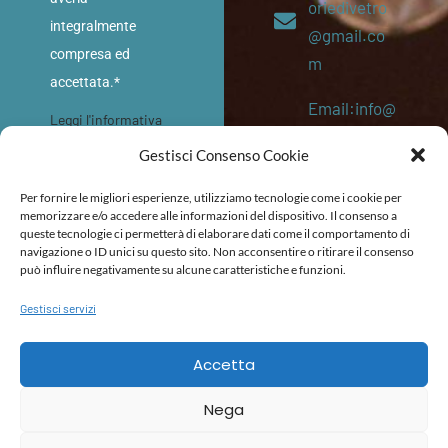
oriedivetro
integralmente
@gmail.co
compresa ed
m
accettata.*
Email:info@
Leggi l'informativa
memoriediv
sulla privacy
Gestisci Consenso Cookie
etro.eu
INVIA
Per fornire le migliori esperienze, utilizziamo tecnologie come i cookie per
P. IVA:
memorizzare e/o accedere alle informazioni del dispositivo. Il consenso a
queste tecnologie ci permetterà di elaborare dati come il comportamento di
053645202
navigazione o ID unici su questo sito. Non acconsentire o ritirare il consenso
87
può influire negativamente su alcune caratteristiche e funzioni.
Gestisci servizi
POLITICA DI RIMBORSO E RESO
TERMINI E CONDIZIONI
DICHIARAZIONE DI ACCESSIBILITÀ
Accetta
Nega