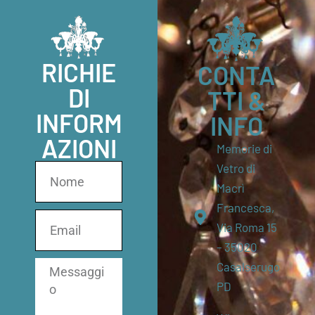
RICHIE
CONTA
DI
TTI &
INFORM
INFO
AZIONI
Memorie di
Vetro di
Macrì
Francesca,
Via Roma 15
– 35020
Casalserugo
PD