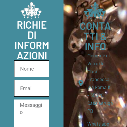
RICHIE
CONTA
DI
TTI &
INFORM
INFO
AZIONI
Memorie di
Vetro di
Macrì
Francesca,
Via Roma 15
– 35020
Casalserugo
PD
Whats app: