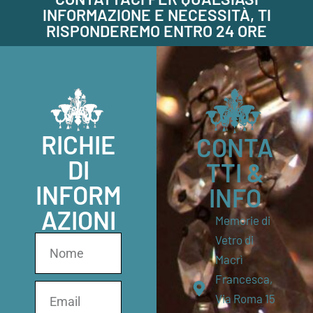
INFORMAZIONE E NECESSITÀ, TI
RISPONDEREMO ENTRO 24 ORE
RICHIE
CONTA
DI
TTI &
INFORM
INFO
AZIONI
Memorie di
Vetro di
Macrì
Francesca,
Via Roma 15