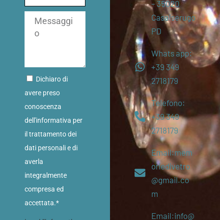
– 35020
Casalserugo
PD
Whats app:
+39 349
Dichiaro di
2718179
avere preso
Telefono:
conoscenza
+39 349
dell'informativa per
2718179
il trattamento dei
dati personali e di
Email:mem
averla
oriedivetro
integralmente
@gmail.co
compresa ed
m
accettata.*
Email:info@