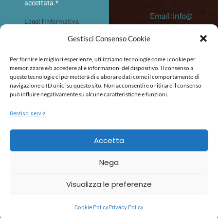
accettata.*
Email:info@
Leggi l'informativa
memoriediv
sulla privacy
Gestisci Consenso Cookie
etro.eu
INVIA
Per fornire le migliori esperienze, utilizziamo tecnologie come i cookie per
P. IVA:
memorizzare e/o accedere alle informazioni del dispositivo. Il consenso a
queste tecnologie ci permetterà di elaborare dati come il comportamento di
053645202
navigazione o ID unici su questo sito. Non acconsentire o ritirare il consenso
87
può influire negativamente su alcune caratteristiche e funzioni.
Gestisci servizi
POLITICA DI RIMBORSO E RESO
TERMINI E CONDIZIONI
DICHIARAZIONE DI ACCESSIBILITÀ
Accetta
Nega
Visualizza le preferenze
Cookie Policy
Privacy Policy