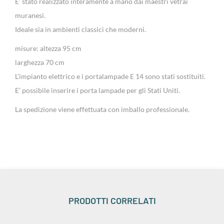
E’ stato realizzato interamente a mano dai maestri vetrai
muranesi.
Ideale sia in ambienti classici che moderni.
misure: altezza 95 cm
larghezza 70 cm
L’impianto elettrico e i portalampade E 14 sono stati sostituiti.
E’ possibile inserire i porta lampade per gli Stati Uniti.
La spedizione viene effettuata con imballo professionale.
PRODOTTI CORRELATI