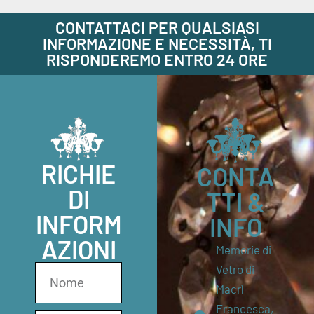
CONTATTACI PER QUALSIASI
INFORMAZIONE E NECESSITÀ, TI
RISPONDEREMO ENTRO 24 ORE
RICHIE
CONTA
DI
TTI &
INFORM
INFO
AZIONI
Memorie di
Vetro di
Macrì
Francesca,