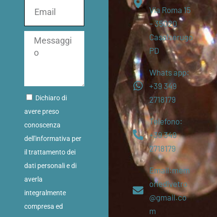
Via Roma 15
– 35020
Casalserugo
PD
Whats app:
+39 349
Dichiaro di
2718179
avere preso
Telefono:
conoscenza
+39 349
dell'informativa per
2718179
il trattamento dei
dati personali e di
Email:mem
averla
oriedivetro
integralmente
@gmail.co
compresa ed
m