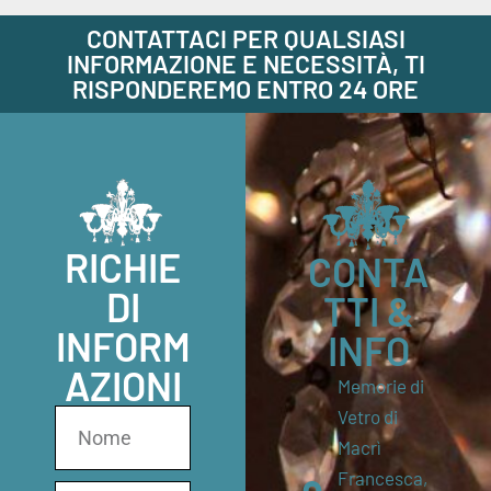
CONTATTACI PER QUALSIASI
INFORMAZIONE E NECESSITÀ, TI
RISPONDEREMO ENTRO 24 ORE
RICHIE
CONTA
DI
TTI &
INFORM
INFO
AZIONI
Memorie di
Vetro di
Macrì
Francesca,