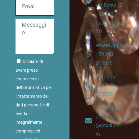
Via Roma 15
– 35020
Casalserugo
PD
Whats app:
+39 349
Dichiaro di
2718179
avere preso
Telefono:
conoscenza
+39 349
dell'informativa per
2718179
il trattamento dei
dati personali e di
Email:mem
averla
oriedivetro
integralmente
@gmail.co
compresa ed
m