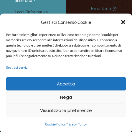
accettata.*
Email:info@
Leggi l'informativa
memoriediv
sulla privacy
Gestisci Consenso Cookie
etro.eu
INVIA
Per fornire le migliori esperienze, utilizziamo tecnologie come i cookie per
P. IVA:
memorizzare e/o accedere alle informazioni del dispositivo. Il consenso a
queste tecnologie ci permetterà di elaborare dati come il comportamento di
053645202
navigazione o ID unici su questo sito. Non acconsentire o ritirare il consenso
87
può influire negativamente su alcune caratteristiche e funzioni.
Gestisci servizi
POLITICA DI RIMBORSO E RESO
TERMINI E CONDIZIONI
DICHIARAZIONE DI ACCESSIBILITÀ
Accetta
Nega
Visualizza le preferenze
Cookie Policy
Privacy Policy