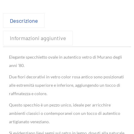
Descrizione
Informazioni aggiuntive
Elegante specchietto ovale in autentico vetro di Murano degli
anni ’80.
Due fiori decorativi in vetro color rosa antico sono posizionati
alle estremità superiore e inferiore, aggiungendo un tocco di
raffinatezza e colore.
Questo specchio è un pezzo unico, ideale per arricchire
ambienti classici o contemporanei con un tocco di autentico
artigianato veneziano.
Si evidenziano lievi segni sul retro in legno, dovuti alla naturale