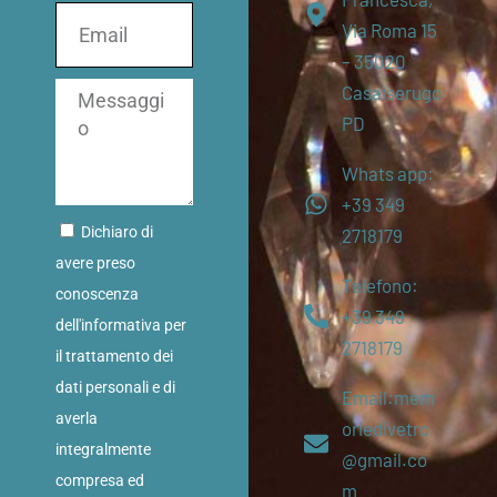
Via Roma 15
– 35020
Casalserugo
PD
Whats app:
+39 349
Dichiaro di
2718179
avere preso
Telefono:
conoscenza
+39 349
dell'informativa per
2718179
il trattamento dei
dati personali e di
Email:mem
averla
oriedivetro
integralmente
@gmail.co
compresa ed
m