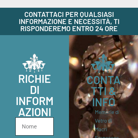
CONTATTACI PER QUALSIASI
INFORMAZIONE E NECESSITÀ, TI
RISPONDEREMO ENTRO 24 ORE
RICHIE
CONTA
DI
TTI &
INFORM
INFO
AZIONI
Memorie di
Vetro di
Macrì
Francesca,