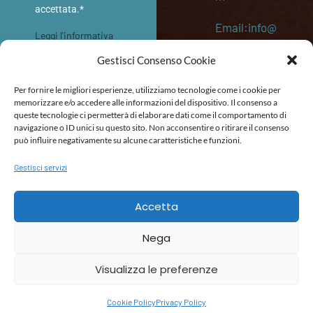
accettata.*
Email:info@
Leggi l'informativa
memoriediv
sulla privacy
Gestisci Consenso Cookie
etro.eu
INVIA
Per fornire le migliori esperienze, utilizziamo tecnologie come i cookie per
P. IVA:
memorizzare e/o accedere alle informazioni del dispositivo. Il consenso a
queste tecnologie ci permetterà di elaborare dati come il comportamento di
053645202
navigazione o ID unici su questo sito. Non acconsentire o ritirare il consenso
87
può influire negativamente su alcune caratteristiche e funzioni.
Gestisci servizi
POLITICA DI RIMBORSO E RESO
TERMINI E CONDIZIONI
DICHIARAZIONE DI ACCESSIBILITÀ
Accetta
Nega
Visualizza le preferenze
Cookie Policy
Privacy Policy