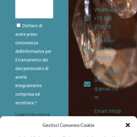
Whats app:
+39 349
Dichiaro di
2718179
avere preso
Telefono:
conoscenza
+39 349
dell'informativa per
2718179
il trattamento dei
dati personali e di
Email:mem
averla
oriedivetro
integralmente
@gmail.co
compresa ed
m
accettata.*
Email:info@
Leggi l'informativa
memoriediv
sulla privacy
Gestisci Consenso Cookie
etro.eu
INVIA