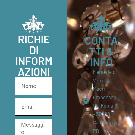
RICHIE
CONTA
DI
TTI &
INFORM
INFO
AZIONI
Memorie di
Vetro di
Macrì
Francesca,
Via Roma 15
– 35020
Casalserugo
PD