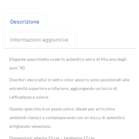
Descrizione
Informazioni aggiuntive
Elegante specchietto ovale in autentico vetro di Murano degli
anni ’90.
Due fiori decorativi in vetro color azzurro sono posizionati alle
estremità superiore e inferiore, aggiungendo un tocco di
raffinatezza e colore.
Questo specchio è un pezzo unico, ideale per arricchire
ambienti classici o contemporanei con un tocco di autentico
artigianato veneziano.
Dimensioni: altezza 15 cm – larghezza 17 cm