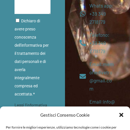
Whats app:
+39 349
Dichiaro di
2718179
avere preso
Telefono:
conoscenza
+39 349
dell'informativa per
2718179
il trattamento dei
dati personali e di
Email:mem
averla
oriedivetro
integralmente
@gmail.co
compresa ed
m
accettata.*
Email:info@
Leggi l'informativa
memoriediv
sulla privacy
Gestisci Consenso Cookie
etro.eu
INVIA
Per fornire le migliori esperienze, utilizziamo tecnologie come i cookie per