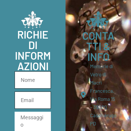
RICHIE
CONTA
DI
TTI &
INFORM
INFO
AZIONI
Memorie di
Vetro di
Macrì
Francesca,
Via Roma 15
– 35020
Casalserugo
PD