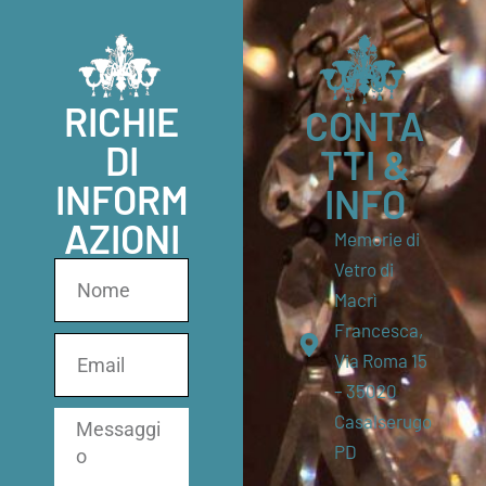
RICHIE
CONTA
DI
TTI &
INFORM
INFO
AZIONI
Memorie di
Vetro di
Macrì
Francesca,
Via Roma 15
– 35020
Casalserugo
PD