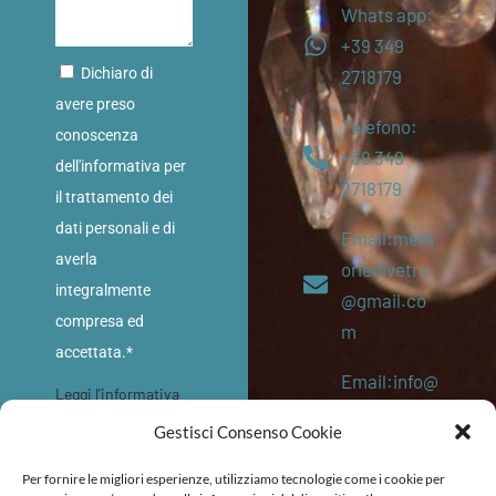
Whats app:
+39 349
Dichiaro di
2718179
avere preso
Telefono:
conoscenza
+39 349
dell'informativa per
2718179
il trattamento dei
dati personali e di
Email:mem
averla
oriedivetro
integralmente
@gmail.co
compresa ed
m
accettata.*
Email:info@
Leggi l'informativa
memoriediv
sulla privacy
Gestisci Consenso Cookie
etro.eu
INVIA
Per fornire le migliori esperienze, utilizziamo tecnologie come i cookie per
P. IVA: