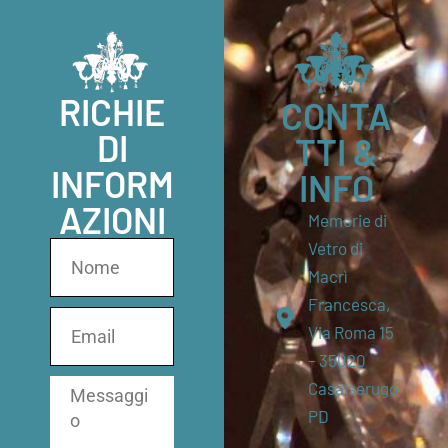
RICHIE
CONTA
DI
TTI &
INFORM
INFO
AZIONI
Memorie di
Vetro di
Macrì
Francesca,
Via Roma 15
– 35020
Casalserugo
PD