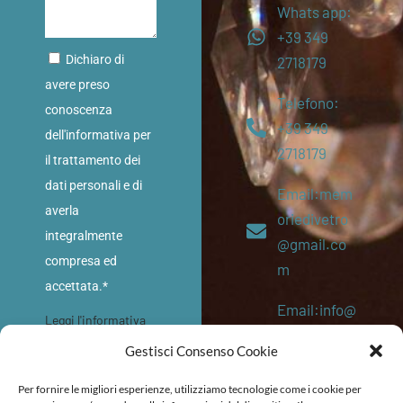
Whats app:
+39 349
Dichiaro di
2718179
avere preso
Telefono:
conoscenza
+39 349
dell'informativa per
2718179
il trattamento dei
dati personali e di
Email:mem
averla
oriedivetro
integralmente
@gmail.co
compresa ed
m
accettata.*
Email:info@
Leggi l'informativa
memoriediv
sulla privacy
Gestisci Consenso Cookie
etro.eu
INVIA
Per fornire le migliori esperienze, utilizziamo tecnologie come i cookie per
P. IVA: