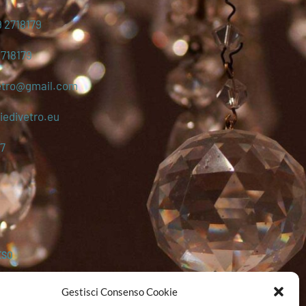
 2718179
2718179
etro@gmail.com
edivetro.eu
7
ESO
Gestisci Consenso Cookie