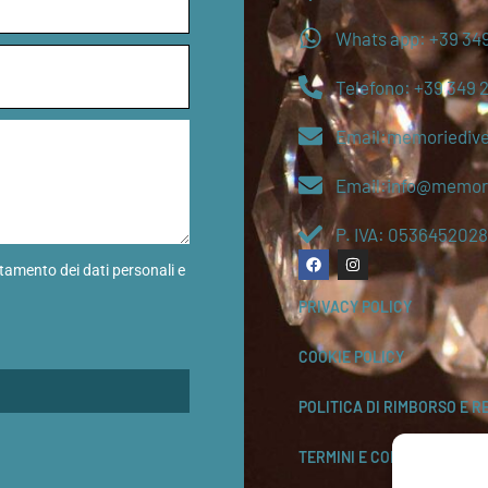
Whats app: +39 349
Telefono: +39 349 
Email:memoriediv
Email:info@memori
P. IVA: 0536452028
ttamento dei dati personali e
PRIVACY POLICY
COOKIE POLICY
POLITICA DI RIMBORSO E R
TERMINI E CONDIZIONI