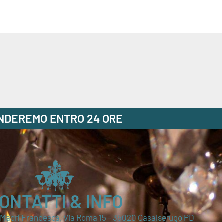
ONDEREMO ENTRO 24 ORE
ONTATTI & INFO
i Macrì Francesca, Via Roma 15 – 35020 Casalserugo PD