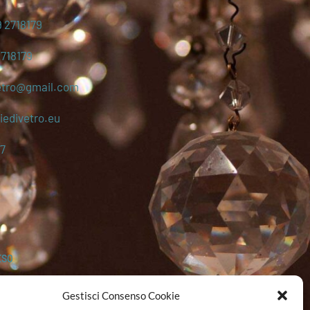
 2718179
2718179
etro@gmail.com
edivetro.eu
7
ESO
Gestisci Consenso Cookie