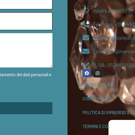
Whats app: +39 349
Telefono: +39 349 
Email:memoriediv
Email:info@memori
P. IVA: 0536452028
ttamento dei dati personali e
PRIVACY POLICY
COOKIE POLICY
POLITICA DI RIMBORSO E R
TERMINI E CONDIZIONI