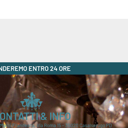
ONDEREMO ENTRO 24 ORE
ONTATTI & INFO
i Macrì Francesca, Via Roma 15 – 35020 Casalserugo PD