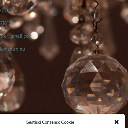
 2718179
2718179
etro@gmail.com
edivetro.eu
7
ESO
Gestisci Consenso Cookie