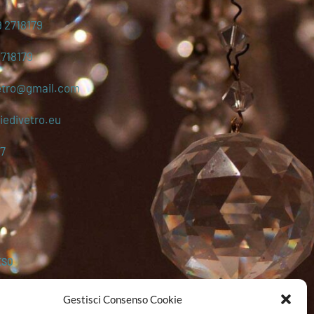
 2718179
2718179
etro@gmail.com
edivetro.eu
7
ESO
Gestisci Consenso Cookie