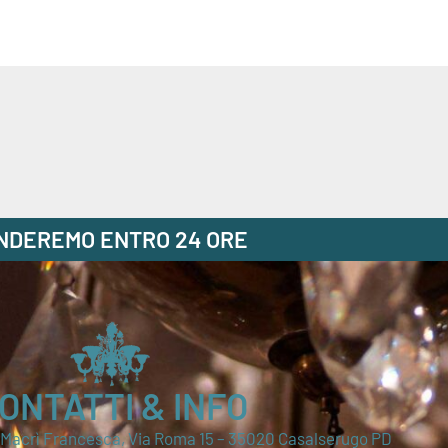
ONDEREMO ENTRO 24 ORE
ONTATTI & INFO
i Macrì Francesca, Via Roma 15 – 35020 Casalserugo PD