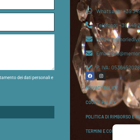
Whats app: +39 349
Telefono: +39 349 
Email:memoriediv
Email:info@memori
P. IVA: 0536452028
ttamento dei dati personali e
PRIVACY POLICY
COOKIE POLICY
POLITICA DI RIMBORSO E R
TERMINI E CONDIZIONI