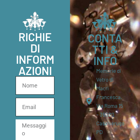
RICHIE
CONTA
DI
TTI &
INFORM
INFO
AZIONI
Memorie di
Vetro di
Macrì
Francesca,
Via Roma 15
– 35020
Casalserugo
PD