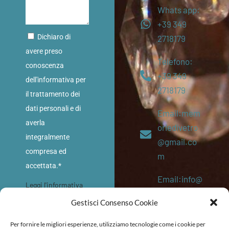
Whats app:
+39 349
Dichiaro di
2718179
avere preso
Telefono:
conoscenza
+39 349
dell'informativa per
2718179
il trattamento dei
dati personali e di
Email:mem
averla
oriedivetro
integralmente
@gmail.co
compresa ed
m
accettata.*
Email:info@
Leggi l'informativa
memoriediv
sulla privacy
Gestisci Consenso Cookie
etro.eu
INVIA
Per fornire le migliori esperienze, utilizziamo tecnologie come i cookie per