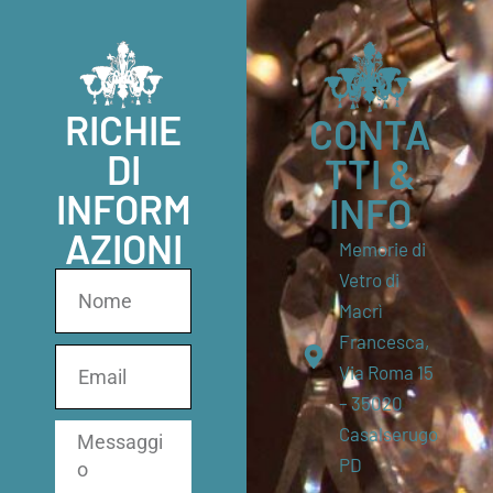
RICHIE
CONTA
DI
TTI &
INFORM
INFO
AZIONI
Memorie di
Vetro di
Macrì
Francesca,
Via Roma 15
– 35020
Casalserugo
PD