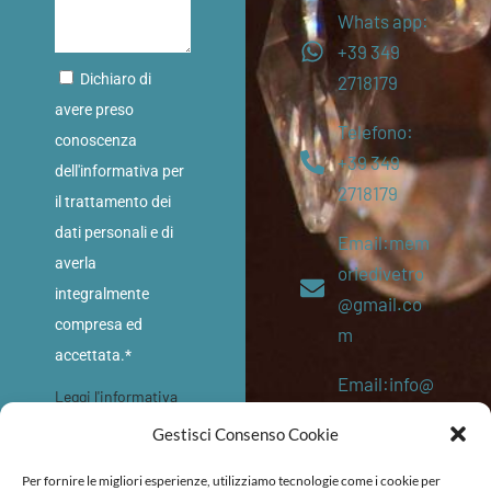
Whats app:
+39 349
Dichiaro di
2718179
avere preso
Telefono:
conoscenza
+39 349
dell'informativa per
2718179
il trattamento dei
dati personali e di
Email:mem
averla
oriedivetro
integralmente
@gmail.co
compresa ed
m
accettata.*
Email:info@
Leggi l'informativa
memoriediv
sulla privacy
Gestisci Consenso Cookie
etro.eu
INVIA
Per fornire le migliori esperienze, utilizziamo tecnologie come i cookie per