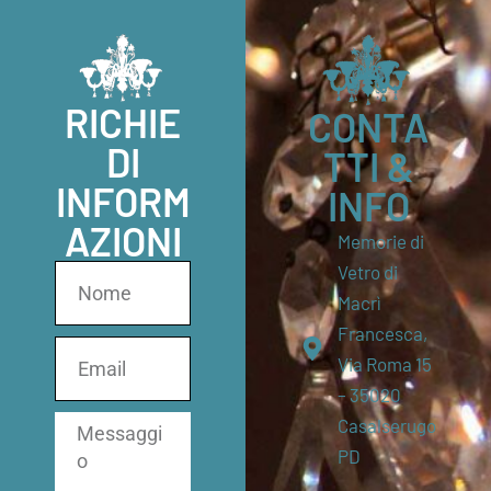
RICHIE
CONTA
DI
TTI &
INFORM
INFO
AZIONI
Memorie di
Vetro di
Macrì
Francesca,
Via Roma 15
– 35020
Casalserugo
PD