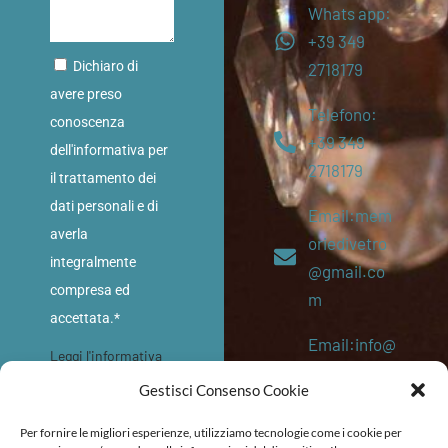
Whats app:
+39 349
Dichiaro di
2718179
avere preso
Telefono:
conoscenza
+39 349
dell'informativa per
2718179
il trattamento dei
dati personali e di
Email:mem
averla
oriedivetro
integralmente
@gmail.co
compresa ed
m
accettata.*
Email:info@
Leggi l'informativa
memoriediv
sulla privacy
Gestisci Consenso Cookie
etro.eu
INVIA
Per fornire le migliori esperienze, utilizziamo tecnologie come i cookie per
P. IVA: