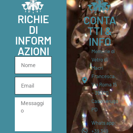
RICHIE
CONTA
DI
TTI &
INFORM
INFO
AZIONI
Memorie di
Vetro di
Macrì
Francesca,
Via Roma 15
– 35020
Casalserugo
PD
Whats app:
+39 349