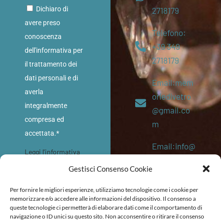
Dichiaro di
2718179
avere preso
Telefono:
conoscenza
+39 349
dell'informativa per
2718179
il trattamento dei
dati personali e di
Email:mem
averla
oriedivetro
integralmente
@gmail.co
compresa ed
m
accettata.*
Email:info@
Leggi l'informativa
memoriediv
sulla privacy
Gestisci Consenso Cookie
etro.eu
INVIA
Per fornire le migliori esperienze, utilizziamo tecnologie come i cookie per
P. IVA:
memorizzare e/o accedere alle informazioni del dispositivo. Il consenso a
queste tecnologie ci permetterà di elaborare dati come il comportamento di
053645202
navigazione o ID unici su questo sito. Non acconsentire o ritirare il consenso