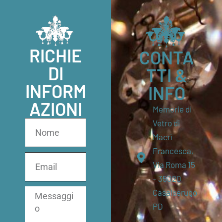
RICHIE
CONTA
DI
TTI &
INFORM
INFO
AZIONI
Memorie di
Vetro di
Macrì
Francesca,
Via Roma 15
– 35020
Casalserugo
PD