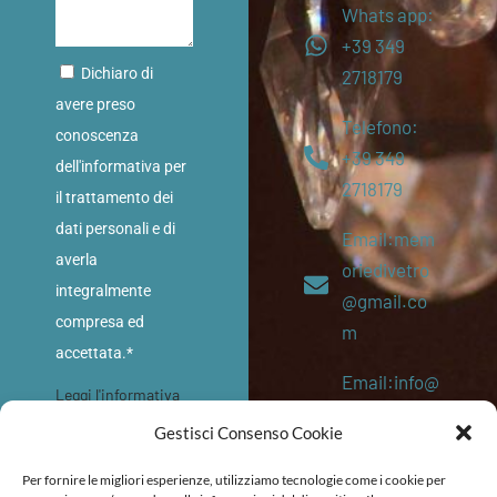
Whats app:
+39 349
Dichiaro di
2718179
avere preso
Telefono:
conoscenza
+39 349
dell'informativa per
2718179
il trattamento dei
dati personali e di
Email:mem
averla
oriedivetro
integralmente
@gmail.co
compresa ed
m
accettata.*
Email:info@
Leggi l'informativa
memoriediv
sulla privacy
Gestisci Consenso Cookie
etro.eu
INVIA
Per fornire le migliori esperienze, utilizziamo tecnologie come i cookie per
P. IVA: