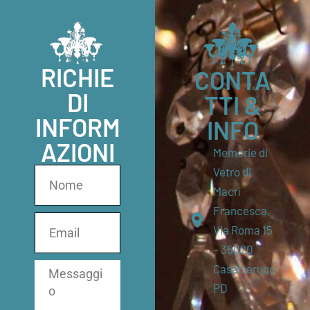
RICHIE
CONTA
DI
TTI &
INFORM
INFO
AZIONI
Memorie di
Vetro di
Macrì
Francesca,
Via Roma 15
– 35020
Casalserugo
PD