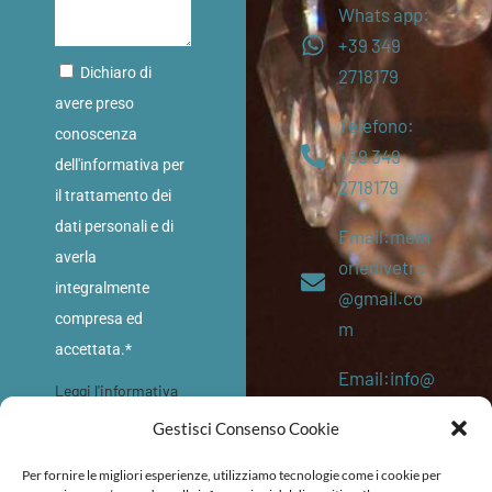
Whats app:
+39 349
Dichiaro di
2718179
avere preso
Telefono:
conoscenza
+39 349
dell'informativa per
2718179
il trattamento dei
dati personali e di
Email:mem
averla
oriedivetro
integralmente
@gmail.co
compresa ed
m
accettata.*
Email:info@
Leggi l'informativa
memoriediv
sulla privacy
Gestisci Consenso Cookie
etro.eu
INVIA
Per fornire le migliori esperienze, utilizziamo tecnologie come i cookie per
P. IVA: