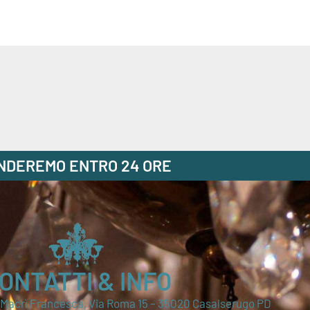
ONDEREMO ENTRO 24 ORE
ONTATTI & INFO
i Macrì Francesca, Via Roma 15 – 35020 Casalserugo PD