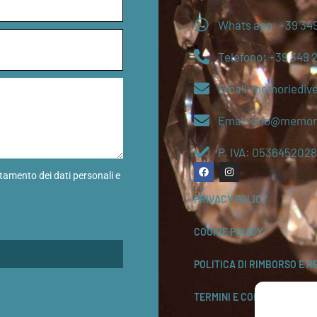
Whats app: +39 349
Telefono: +39 349 
Email:memoriediv
Email:info@memori
P. IVA: 0536452028
ttamento dei dati personali e
PRIVACY POLICY
COOKIE POLICY
POLITICA DI RIMBORSO E R
TERMINI E CONDIZIONI