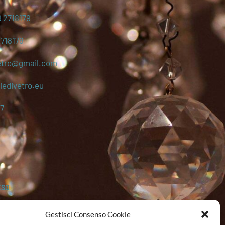
 2718179
2718179
etro@gmail.com
edivetro.eu
7
ESO
Gestisci Consenso Cookie