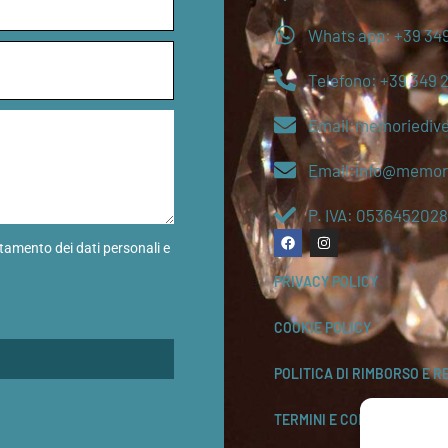
Whats app: +39 349
Telefono: +39 349 
Email:memoriediv
Email:info@memori
P. IVA: 0536452028
ttamento dei dati personali e
PRIVACY POLICY
COOKIE POLICY
POLITICA DI RIMBORSO E R
TERMINI E CONDIZIONI