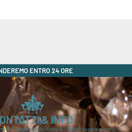
ONDEREMO ENTRO 24 ORE
ONTATTI & INFO
i Macrì Francesca, Via Roma 15 – 35020 Casalserugo PD