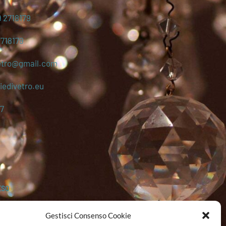
 2718179
2718179
etro@gmail.com
edivetro.eu
7
ESO
Gestisci Consenso Cookie