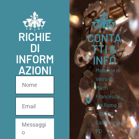
RICHIE
CONTA
DI
TTI &
INFORM
INFO
AZIONI
Memorie di
Vetro di
Macrì
Francesca,
Via Roma 15
– 35020
Casalserugo
PD