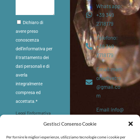
Whats app:
+39 349
Dichiaro di
2718179
avere preso
Telefono:
conoscenza
+39 349
dell'informativa per
2718179
il trattamento dei
dati personali e di
Email:mem
averla
oriedivetro
integralmente
@gmail.co
compresa ed
m
accettata.*
Email:info@
Leggi l'informativa
memoriediv
sulla privacy
Gestisci Consenso Cookie
etro.eu
INVIA
Per fornire le migliori esperienze, utilizziamo tecnologie come i cookie per