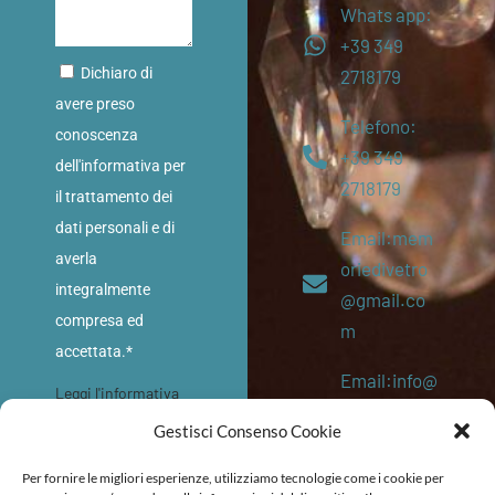
Whats app:
+39 349
Dichiaro di
2718179
avere preso
Telefono:
conoscenza
+39 349
dell'informativa per
2718179
il trattamento dei
dati personali e di
Email:mem
averla
oriedivetro
integralmente
@gmail.co
compresa ed
m
accettata.*
Email:info@
Leggi l'informativa
memoriediv
sulla privacy
Gestisci Consenso Cookie
etro.eu
INVIA
Per fornire le migliori esperienze, utilizziamo tecnologie come i cookie per
P. IVA: