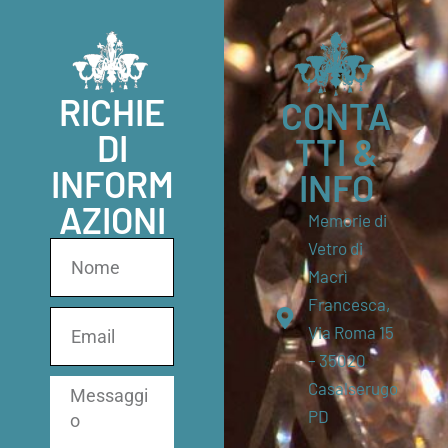
RICHIE
CONTA
DI
TTI &
INFORM
INFO
AZIONI
Memorie di
Vetro di
Macrì
Francesca,
Via Roma 15
– 35020
Casalserugo
PD