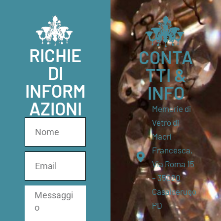
RICHIE
CONTA
DI
TTI &
INFORM
INFO
AZIONI
Memorie di
Vetro di
Macrì
Francesca,
Via Roma 15
– 35020
Casalserugo
PD