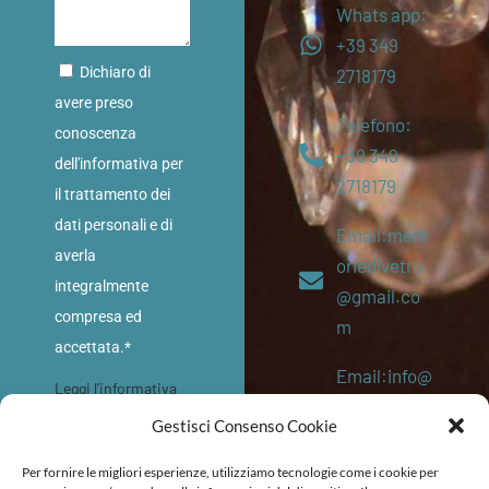
Whats app:
+39 349
Dichiaro di
2718179
avere preso
Telefono:
conoscenza
+39 349
dell'informativa per
2718179
il trattamento dei
dati personali e di
Email:mem
averla
oriedivetro
integralmente
@gmail.co
compresa ed
m
accettata.*
Email:info@
Leggi l'informativa
memoriediv
sulla privacy
Gestisci Consenso Cookie
etro.eu
INVIA
Per fornire le migliori esperienze, utilizziamo tecnologie come i cookie per
P. IVA: