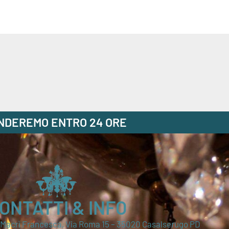
ONDEREMO ENTRO 24 ORE
ONTATTI & INFO
i Macrì Francesca, Via Roma 15 – 35020 Casalserugo PD