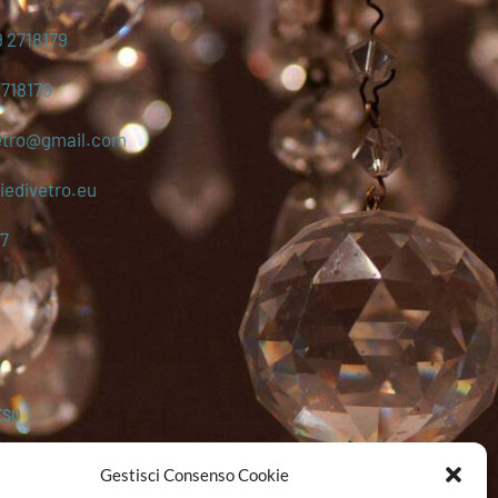
 2718179
2718179
etro@gmail.com
edivetro.eu
7
ESO
Gestisci Consenso Cookie