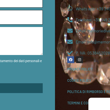
Whats app: +39 349
Telefono: +39 349 
Email:memoriediv
Email:info@memori
P. IVA: 0536452028
ttamento dei dati personali e
PRIVACY POLICY
COOKIE POLICY
POLITICA DI RIMBORSO E R
TERMINI E CONDIZIONI