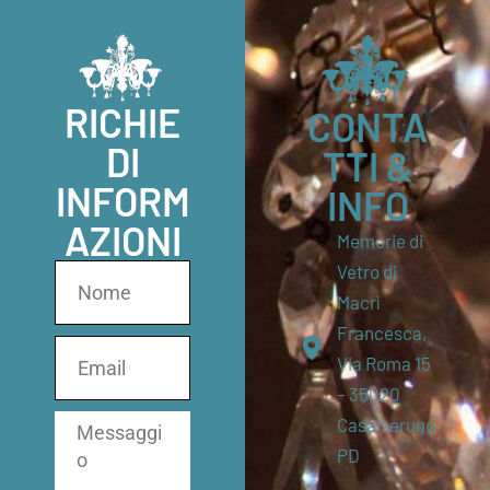
RICHIE
CONTA
DI
TTI &
INFORM
INFO
AZIONI
Memorie di
Vetro di
Macrì
Francesca,
Via Roma 15
– 35020
Casalserugo
PD