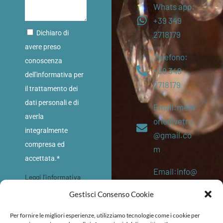
Whats app:
+39 349
Dichiaro di
2718179
avere preso
Telefono:
conoscenza
+39 349
dell'informativa per
2718179
il trattamento dei
dati personali e di
Email:mem
averla
oriedivetro
integralmente
@gmail.co
compresa ed
m
accettata.*
Email:info@
Leggi l'informativa
memoriediv
sulla privacy
Gestisci Consenso Cookie
etro.eu
INVIA
Per fornire le migliori esperienze, utilizziamo tecnologie come i cookie per
P. IVA: