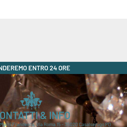
ONDEREMO ENTRO 24 ORE
ONTATTI & INFO
i Macrì Francesca, Via Roma 15 – 35020 Casalserugo PD