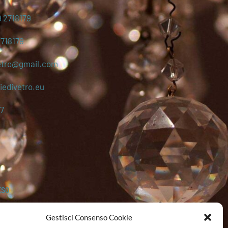
 2718179
2718179
etro@gmail.com
edivetro.eu
7
ESO
Gestisci Consenso Cookie