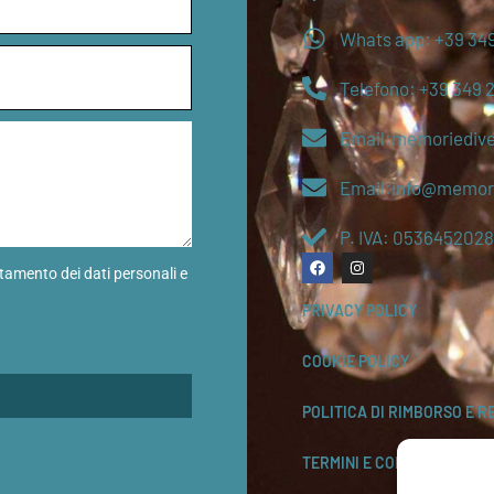
Whats app: +39 349
Telefono: +39 349 
Email:memoriediv
Email:info@memori
P. IVA: 0536452028
ttamento dei dati personali e
PRIVACY POLICY
COOKIE POLICY
POLITICA DI RIMBORSO E R
TERMINI E CONDIZIONI