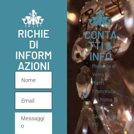
RICHIE
CONTA
DI
TTI &
INFORM
INFO
AZIONI
Memorie di
Vetro di
Macrì
Francesca,
Via Roma 15
– 35020
Casalserugo
PD