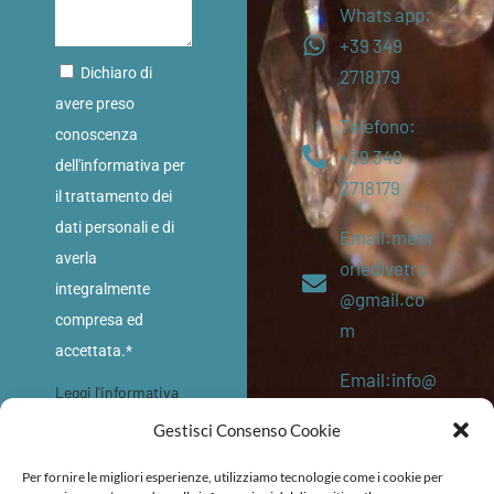
Whats app:
+39 349
Dichiaro di
2718179
avere preso
Telefono:
conoscenza
+39 349
dell'informativa per
2718179
il trattamento dei
dati personali e di
Email:mem
averla
oriedivetro
integralmente
@gmail.co
compresa ed
m
accettata.*
Email:info@
Leggi l'informativa
memoriediv
sulla privacy
Gestisci Consenso Cookie
etro.eu
INVIA
Per fornire le migliori esperienze, utilizziamo tecnologie come i cookie per
P. IVA: