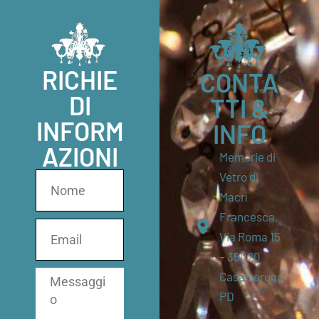
RICHIE
CONTA
DI
TTI &
INFORM
INFO
AZIONI
Memorie di
Vetro di
Macrì
Francesca,
Via Roma 15
– 35020
Casalserugo
PD