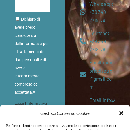
Whats app:
+39 349
Dichiaro di
2718179
avere preso
Telefono:
conoscenza
+39 349
dell'informativa per
2718179
il trattamento dei
dati personali e di
Email:mem
averla
oriedivetro
integralmente
@gmail.co
compresa ed
m
accettata.*
Email:info@
Leggi l'informativa
memoriediv
sulla privacy
Gestisci Consenso Cookie
etro.eu
INVIA
Per fornire le migliori esperienze, utilizziamo tecnologie come i cookie per
P. IVA: