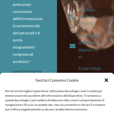
avere preso
Telefono:
conoscenza
+39 349
dell'informativa per
2718179
il trattamento dei
dati personali e di
Email:mem
averla
oriedivetro
integralmente
@gmail.co
compresa ed
m
accettata.*
Email:info@
Leggi l'informativa
memoriediv
sulla privacy
Gestisci Consenso Cookie
etro.eu
INVIA
Per fornire le migliori esperienze, utilizziamo tecnologie come i cookie per
P. IVA:
memorizzare e/o accedere alle informazioni del dispositivo. Il consenso a
queste tecnologie ci permetterà di elaborare dati come il comportamento di
053645202
navigazione o ID unici su questo sito. Non acconsentire o ritirare il consenso
87
può influire negativamente su alcune caratteristiche e funzioni.