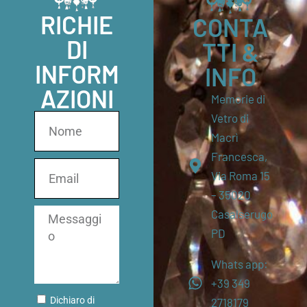
RICHIE
CONTA
DI
TTI &
INFORM
INFO
AZIONI
Memorie di
Vetro di
Macrì
Francesca,
Via Roma 15
– 35020
Casalserugo
PD
Whats app:
+39 349
Dichiaro di
2718179